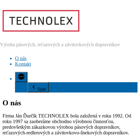
Prejsť
na
obsah
Výroba pásových, reťazových a závitovkových dopravníkov
O nás
Kontakt
Späť
O nás
Firma Ján Ďurčík TECHNOLEX bola založená v roku 1992. Od
roku 1997 sa zaoberáme obchodno výrobnou činnosťou,
predovšetkým zákazkovou výrobou pásových dopravníkov,
reťazových-redlerových a závitovkovo-šnekových dopravníkov.